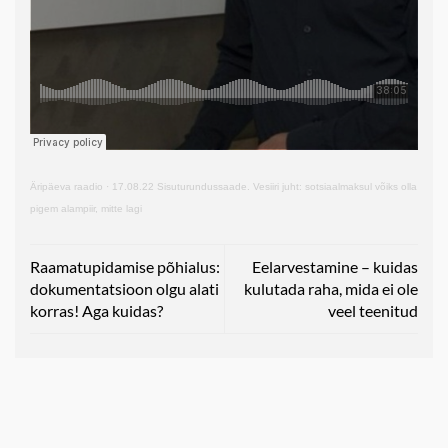
Äripäeva raadio
·
17.08.22 Sisuturundussaade. Vesiiri juht: sotsiaalmaksul võiks olla
pigem alampiir, mitte lagi
Raamatupidamise põhialus:
Eelarvestamine – kuidas
dokumentatsioon olgu alati
kulutada raha, mida ei ole
korras! Aga kuidas?
veel teenitud