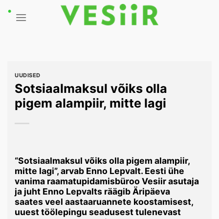
Skip
to
content
UUDISED
Sotsiaalmaksul võiks olla
pigem alampiir, mitte lagi
“Sotsiaalmaksul võiks olla pigem alampiir,
mitte lagi”, arvab Enno Lepvalt. Eesti ühe
vanima raamatupidamisbüroo Vesiir asutaja
ja juht Enno Lepvalts räägib Äripäeva
saates
veel aastaaruannete koostamisest,
uuest töölepingu seadusest tulenevast