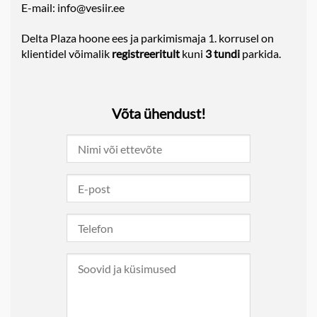
E-mail:
info@vesiir.ee
Delta Plaza hoone ees ja parkimismaja 1. korrusel on
klientidel võimalik
registreeritult
kuni
3 tundi
parkida.
Võta ühendust!