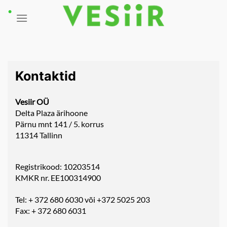
Skip
to
content
Kontaktid
Vesiir OÜ
Delta Plaza ärihoone
Pärnu mnt 141 / 5. korrus
11314 Tallinn
Registrikood: 10203514
KMKR nr. EE100314900
Tel: + 372 680 6030 või +372 5025 203
Fax: + 372 680 6031