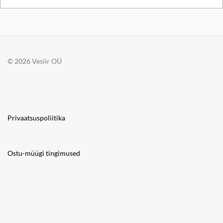
© 2026 Vesiir OÜ
Privaatsuspoliitika
Ostu-müügi tingimused