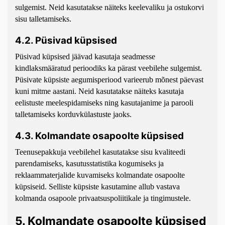
sulgemist. Neid kasutatakse näiteks keelevaliku ja ostukorvi
sisu talletamiseks.
4.2. Püsivad küpsised
Püsivad küpsised jäävad kasutaja seadmesse
kindlaksmääratud perioodiks ka pärast veebilehe sulgemist.
Püsivate küpsiste aegumisperiood varieerub mõnest päevast
kuni mitme aastani. Neid kasutatakse näiteks kasutaja
eelistuste meelespidamiseks ning kasutajanime ja parooli
talletamiseks korduvkülastuste jaoks.
4.3. Kolmandate osapoolte küpsised
Teenusepakkuja veebilehel kasutatakse sisu kvaliteedi
parendamiseks, kasutusstatistika kogumiseks ja
reklaammaterjalide kuvamiseks kolmandate osapoolte
küpsiseid. Selliste küpsiste kasutamine allub vastava
kolmanda osapoole privaatsuspoliitikale ja tingimustele.
5. Kolmandate osapoolte küpsised