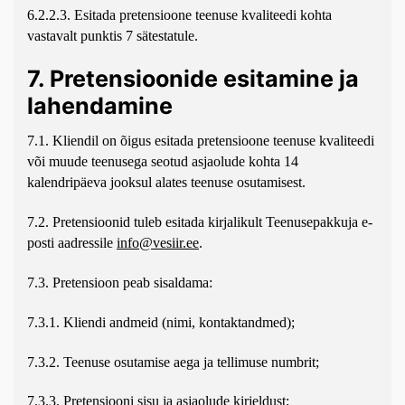
6.2.2.3. Esitada pretensioone teenuse kvaliteedi kohta
vastavalt punktis 7 sätestatule.
7. Pretensioonide esitamine ja
lahendamine
7.1. Kliendil on õigus esitada pretensioone teenuse kvaliteedi
või muude teenusega seotud asjaolude kohta 14
kalendripäeva jooksul alates teenuse osutamisest.
7.2. Pretensioonid tuleb esitada kirjalikult Teenusepakkuja e-
posti aadressile
info@vesiir.ee
.
7.3. Pretensioon peab sisaldama:
7.3.1. Kliendi andmeid (nimi, kontaktandmed);
7.3.2. Teenuse osutamise aega ja tellimuse numbrit;
7.3.3. Pretensiooni sisu ja asjaolude kirjeldust;