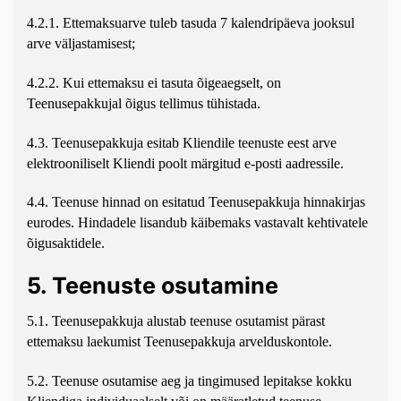
4.2.1. Ettemaksuarve tuleb tasuda 7 kalendripäeva jooksul
arve väljastamisest;
4.2.2. Kui ettemaksu ei tasuta õigeaegselt, on
Teenusepakkujal õigus tellimus tühistada.
4.3. Teenusepakkuja esitab Kliendile teenuste eest arve
elektrooniliselt Kliendi poolt märgitud e-posti aadressile.
4.4. Teenuse hinnad on esitatud Teenusepakkuja hinnakirjas
eurodes. Hindadele lisandub käibemaks vastavalt kehtivatele
õigusaktidele.
5. Teenuste osutamine
5.1. Teenusepakkuja alustab teenuse osutamist pärast
ettemaksu laekumist Teenusepakkuja arvelduskontole.
5.2. Teenuse osutamise aeg ja tingimused lepitakse kokku