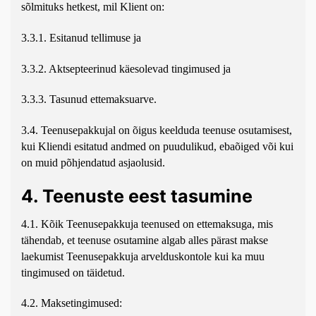
sõlmituks hetkest, mil Klient on:
3.3.1. Esitanud tellimuse ja
3.3.2. Aktsepteerinud käesolevad tingimused ja
3.3.3. Tasunud ettemaksuarve.
3.4. Teenusepakkujal on õigus keelduda teenuse osutamisest,
kui Kliendi esitatud andmed on puudulikud, ebaõiged või kui
on muid põhjendatud asjaolusid.
4. Teenuste eest tasumine
4.1. Kõik Teenusepakkuja teenused on ettemaksuga, mis
tähendab, et teenuse osutamine algab alles pärast makse
laekumist Teenusepakkuja arvelduskontole kui ka muu
tingimused on täidetud.
4.2. Maksetingimused: