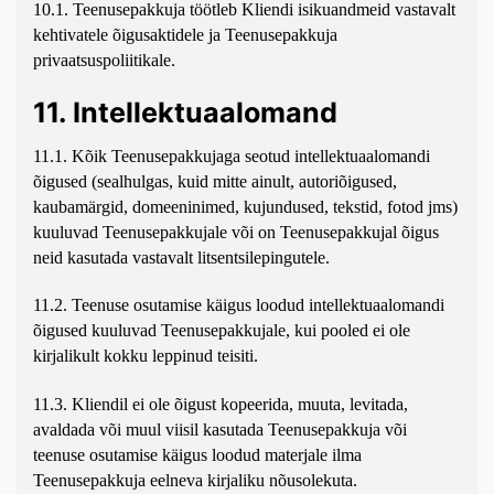
10.1. Teenusepakkuja töötleb Kliendi isikuandmeid vastavalt
kehtivatele õigusaktidele ja Teenusepakkuja
privaatsuspoliitikale.
11. Intellektuaalomand
11.1. Kõik Teenusepakkujaga seotud intellektuaalomandi
õigused (sealhulgas, kuid mitte ainult, autoriõigused,
kaubamärgid, domeeninimed, kujundused, tekstid, fotod jms)
kuuluvad Teenusepakkujale või on Teenusepakkujal õigus
neid kasutada vastavalt litsentsilepingutele.
11.2. Teenuse osutamise käigus loodud intellektuaalomandi
õigused kuuluvad Teenusepakkujale, kui pooled ei ole
kirjalikult kokku leppinud teisiti.
11.3. Kliendil ei ole õigust kopeerida, muuta, levitada,
avaldada või muul viisil kasutada Teenusepakkuja või
teenuse osutamise käigus loodud materjale ilma
Teenusepakkuja eelneva kirjaliku nõusolekuta.