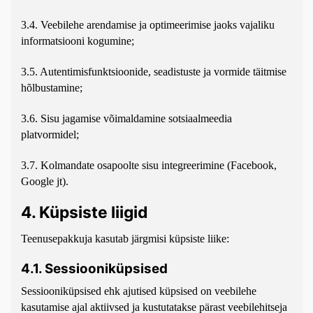
3.4. Veebilehe arendamise ja optimeerimise jaoks vajaliku
informatsiooni kogumine;
3.5. Autentimisfunktsioonide, seadistuste ja vormide täitmise
hõlbustamine;
3.6. Sisu jagamise võimaldamine sotsiaalmeedia
platvormidel;
3.7. Kolmandate osapoolte sisu integreerimine (Facebook,
Google jt).
4. Küpsiste liigid
Teenusepakkuja kasutab järgmisi küpsiste liike:
4.1. Sessiooniküpsised
Sessiooniküpsised ehk ajutised küpsised on veebilehe
kasutamise ajal aktiivsed ja kustutatakse pärast veebilehitseja