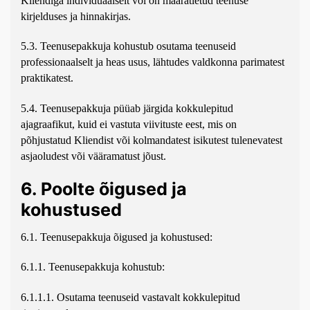
Kliendiga individuaalselt või on määratletud teenuse
kirjelduses ja hinnakirjas.
5.3. Teenusepakkuja kohustub osutama teenuseid
professionaalselt ja heas usus, lähtudes valdkonna parimatest
praktikatest.
5.4. Teenusepakkuja püüab järgida kokkulepitud
ajagraafikut, kuid ei vastuta viivituste eest, mis on
põhjustatud Kliendist või kolmandatest isikutest tulenevatest
asjaoludest või vääramatust jõust.
6. Poolte õigused ja
kohustused
6.1. Teenusepakkuja õigused ja kohustused:
6.1.1. Teenusepakkuja kohustub:
6.1.1.1. Osutama teenuseid vastavalt kokkulepitud