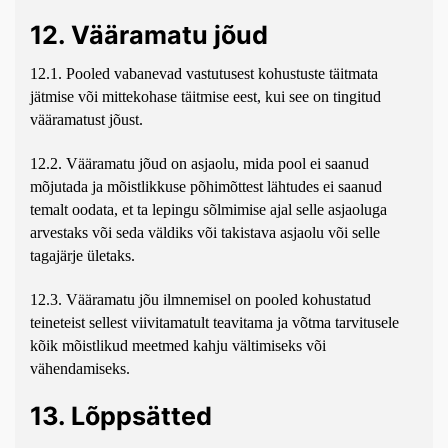
12. Vääramatu jõud
12.1. Pooled vabanevad vastutusest kohustuste täitmata
jätmise või mittekohase täitmise eest, kui see on tingitud
vääramatust jõust.
12.2. Vääramatu jõud on asjaolu, mida pool ei saanud
mõjutada ja mõistlikkuse põhimõttest lähtudes ei saanud
temalt oodata, et ta lepingu sõlmimise ajal selle asjaoluga
arvestaks või seda väldiks või takistava asjaolu või selle
tagajärje ületaks.
12.3. Vääramatu jõu ilmnemisel on pooled kohustatud
teineteist sellest viivitamatult teavitama ja võtma tarvitusele
kõik mõistlikud meetmed kahju vältimiseks või
vähendamiseks.
13. Lõppsätted