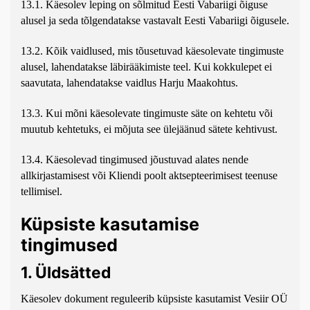
13.1. Käesolev leping on sõlmitud Eesti Vabariigi õiguse
alusel ja seda tõlgendatakse vastavalt Eesti Vabariigi õigusele.
13.2. Kõik vaidlused, mis tõusetuvad käesolevate tingimuste
alusel, lahendatakse läbirääkimiste teel. Kui kokkulepet ei
saavutata, lahendatakse vaidlus Harju Maakohtus.
13.3. Kui mõni käesolevate tingimuste säte on kehtetu või
muutub kehtetuks, ei mõjuta see ülejäänud sätete kehtivust.
13.4. Käesolevad tingimused jõustuvad alates nende
allkirjastamisest või Kliendi poolt aktsepteerimisest teenuse
tellimisel.
Küpsiste kasutamise
tingimused
1. Üldsätted
Käesolev dokument reguleerib küpsiste kasutamist Vesiir OÜ