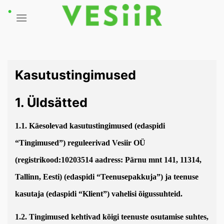
Skip
to
content
Kasutustingimused
1. Üldsätted
1.1. Käesolevad kasutustingimused (edaspidi
“Tingimused”) reguleerivad Vesiir OÜ
(registrikood:10203514 aadress: Pärnu mnt 141, 11314,
Tallinn, Eesti) (edaspidi “Teenusepakkuja”) ja teenuse
kasutaja (edaspidi “Klient”) vahelisi õigussuhteid.
1.2. Tingimused kehtivad kõigi teenuste osutamise suhtes,