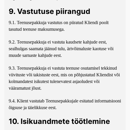
9. Vastutuse piirangud
9.1. Teenusepakkuja vastutus on piiratud Kliendi poolt
tasutud teenuse maksumusega.
9.2. Teenusepakkuja ei vastuta kaudsete kahjude eest,
sealhulgas saamata jäänud tulu, ärivõimaluste kaotuse või
muude sarnaste kahjude eest.
9.3. Teenusepakkuja ei vastuta teenuse osutamisel tekkinud
viivituste või takistuste eest, mis on põhjustatud Kliendist või
kolmandatest isikutest tulenevatest asjaoludest või
vääramatust jõust.
9.4. Klient vastutab Teenusepakkujale esitatud informatsiooni
õigsuse ja täielikkuse eest.
10. Isikuandmete töötlemine