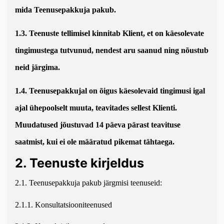
mida Teenusepakkuja pakub.
1.3. Teenuste tellimisel kinnitab Klient, et on käesolevate
tingimustega tutvunud, nendest aru saanud ning nõustub
neid järgima.
1.4. Teenusepakkujal on õigus käesolevaid tingimusi igal
ajal ühepoolselt muuta, teavitades sellest Klienti.
Muudatused jõustuvad 14 päeva pärast teavituse
saatmist, kui ei ole määratud pikemat tähtaega.
2. Teenuste kirjeldus
2.1. Teenusepakkuja pakub järgmisi teenuseid:
2.1.1. Konsultatsiooniteenused