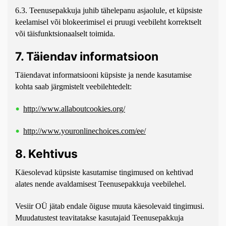
6.3. Teenusepakkuja juhib tähelepanu asjaolule, et küpsiste
keelamisel või blokeerimisel ei pruugi veebileht korrektselt
või täisfunktsionaalselt toimida.
7. Täiendav informatsioon
Täiendavat informatsiooni küpsiste ja nende kasutamise
kohta saab järgmistelt veebilehtedelt:
http://www.allaboutcookies.org/
http://www.youronlinechoices.com/ee/
8. Kehtivus
Käesolevad küpsiste kasutamise tingimused on kehtivad
alates nende avaldamisest Teenusepakkuja veebilehel.
Vesiir OÜ jätab endale õiguse muuta käesolevaid tingimusi.
Muudatustest teavitatakse kasutajaid Teenusepakkuja