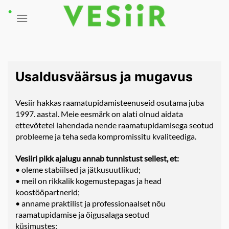
Skip
to
content
Usaldusväärsus ja mugavus
Vesiir hakkas raamatupidamisteenuseid osutama juba
1997. aastal. Meie eesmärk on alati olnud aidata
ettevõtetel lahendada nende raamatupidamisega seotud
probleeme ja teha seda kompromissitu kvaliteediga.
Vesiiri pikk ajalugu annab tunnistust sellest, et:
• oleme stabiilsed ja jätkusuutlikud;
• meil on rikkalik kogemustepagas ja head
koostööpartnerid;
• anname praktilist ja professionaalset nõu
raamatupidamise ja õigusalaga seotud
küsimustes;