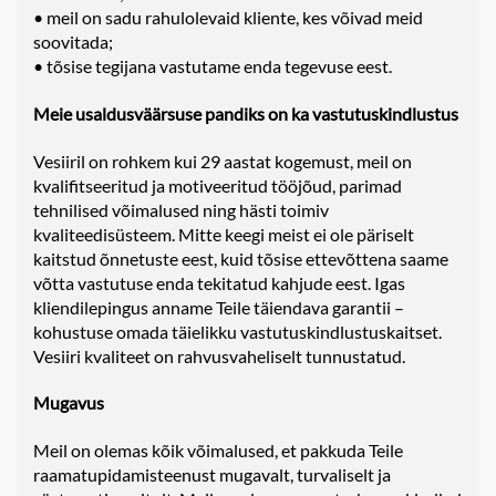
• meil on sadu rahulolevaid kliente, kes võivad meid
soovitada;
• tõsise tegijana vastutame enda tegevuse eest.
Meie usaldusväärsuse pandiks on ka vastutuskindlustus
Vesiiril on rohkem kui 29 aastat kogemust, meil on
kvalifitseeritud ja motiveeritud tööjõud, parimad
tehnilised võimalused ning hästi toimiv
kvaliteedisüsteem. Mitte keegi meist ei ole päriselt
kaitstud õnnetuste eest, kuid tõsise ettevõttena saame
võtta vastutuse enda tekitatud kahjude eest. Igas
kliendilepingus anname Teile täiendava garantii –
kohustuse omada täielikku vastutuskindlustuskaitset.
Vesiiri kvaliteet on rahvusvaheliselt tunnustatud.
Mugavus
Meil on olemas kõik võimalused, et pakkuda Teile
raamatupidamisteenust mugavalt, turvaliselt ja