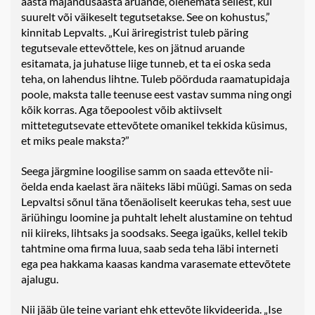
aasta majandusaasta aruande, olenemata sellest, kui
suurelt või väikeselt tegutsetakse. See on kohustus,”
kinnitab Lepvalts. „Kui äriregistrist tuleb päring
tegutsevale ettevõttele, kes on jätnud aruande
esitamata, ja juhatuse liige tunneb, et ta ei oska seda
teha, on lahendus lihtne. Tuleb pöörduda raamatupidaja
poole, maksta talle teenuse eest vastav summa ning ongi
kõik korras. Aga tõepoolest võib aktiivselt
mittetegutsevate ettevõtete omanikel tekkida küsimus,
et miks peale maksta?”
Seega järgmine loogilise samm on saada ettevõte nii-
öelda enda kaelast ära näiteks läbi müügi. Samas on seda
Lepvaltsi sõnul täna tõenäoliselt keerukas teha, sest uue
äriühingu loomine ja puhtalt lehelt alustamine on tehtud
nii kiireks, lihtsaks ja soodsaks. Seega igaüks, kellel tekib
tahtmine oma firma luua, saab seda teha läbi interneti
ega pea hakkama kaasas kandma varasemate ettevõtete
ajalugu.
Nii jääb üle teine variant ehk ettevõte likvideerida. „Ise