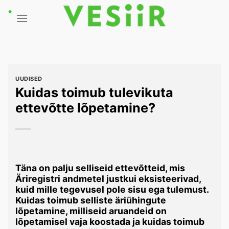
Skip
to
content
UUDISED
Kuidas toimub tulevikuta
ettevõtte lõpetamine?
Täna on palju selliseid ettevõtteid, mis
Äriregistri andmetel justkui eksisteerivad,
kuid mille tegevusel pole sisu ega tulemust.
Kuidas toimub selliste äriühingute
lõpetamine, milliseid aruandeid on
lõpetamisel vaja koostada ja kuidas toimub