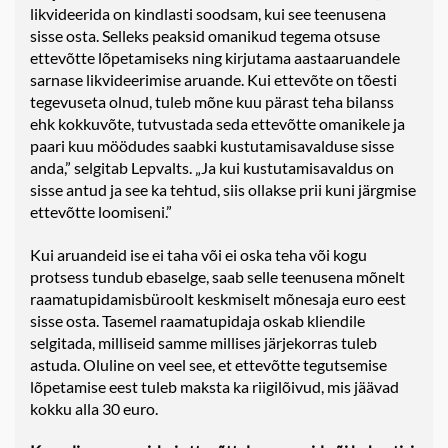
likvideerida on kindlasti soodsam, kui see teenusena
sisse osta. Selleks peaksid omanikud tegema otsuse
ettevõtte lõpetamiseks ning kirjutama aastaaruandele
sarnase likvideerimise aruande. Kui ettevõte on tõesti
tegevuseta olnud, tuleb mõne kuu pärast teha bilanss
ehk kokkuvõte, tutvustada seda ettevõtte omanikele ja
paari kuu möödudes saabki kustutamisavalduse sisse
anda,” selgitab Lepvalts. „Ja kui kustutamisavaldus on
sisse antud ja see ka tehtud, siis ollakse prii kuni järgmise
ettevõtte loomiseni.”
Kui aruandeid ise ei taha või ei oska teha või kogu
protsess tundub ebaselge, saab selle teenusena mõnelt
raamatupidamisbüroolt keskmiselt mõnesaja euro eest
sisse osta. Tasemel raamatupidaja oskab kliendile
selgitada, milliseid samme millises järjekorras tuleb
astuda. Oluline on veel see, et ettevõtte tegutsemise
lõpetamise eest tuleb maksta ka riigilõivud, mis jäävad
kokku alla 30 euro.