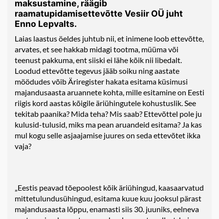
maksustamine, räägib
raamatupidamisettevõtte Vesiir OÜ juht
Enno Lepvalts.
Laias laastus öeldes juhtub nii, et inimene loob ettevõtte,
arvates, et see hakkab midagi tootma, müüma või
teenust pakkuma, ent siiski ei lähe kõik nii libedalt.
Loodud ettevõtte tegevus jääb soiku ning aastate
möödudes võib Äriregister hakata esitama küsimusi
majandusaasta aruannete kohta, mille esitamine on Eesti
riigis kord aastas kõigile äriühingutele kohustuslik. See
tekitab paanika? Mida teha? Mis saab? Ettevõttel pole ju
kulusid-tulusid, miks ma pean aruandeid esitama? Ja kas
mul kogu selle asjaajamise juures on seda ettevõtet ikka
vaja?
„Eestis peavad tõepoolest kõik äriühingud, kaasaarvatud
mittetulundusühingud, esitama kuue kuu jooksul pärast
majandusaasta lõppu, enamasti siis 30. juuniks, eelneva