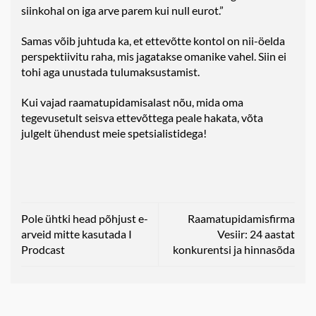
siinkohal on iga arve parem kui null eurot.”
Samas võib juhtuda ka, et ettevõtte kontol on nii-öelda
perspektiivitu raha, mis jagatakse omanike vahel. Siin ei
tohi aga unustada tulumaksustamist.
Kui vajad raamatupidamisalast nõu, mida oma
tegevusetult seisva ettevõttega peale hakata, võta
julgelt ühendust meie spetsialistidega!
Pole ühtki head põhjust e-
Raamatupidamisfirma
arveid mitte kasutada I
Vesiir: 24 aastat
Prodcast
konkurentsi ja hinnasõda