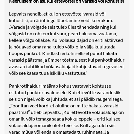
Keerulisem on asi, kui ettevõttel on varasid või kohustisi
Lepvalts nendib, et kui on ettevõttel varasid või
kohustisi, on äriühingu lõpetamine veidi keerukam.
„Varade ja võlgade seis tuleb üles tähendada ning kui
võlgasid on rohkem kui vara, peab hakkama vaatama,
kellele võlgu ollakse. Kui võlausaldajad on eriti aktiivsed
ja nõuavad oma raha, tuleb võib-olla välja kuulutada
hoopis pankrot. Kindlasti ei tohi sellisel puhul hakata
varasid päästma ja ümber tõstma, sest kui pankotihaldur
avastab tahtlikud võlausaldajaid kahjustavad tegevused,
võib see kaasa tuua isikliku vastutuse.”
Pankrotihalduri määrab kohus vastavalt kohtusse
esitatud panktoriavaldusele. Kui ettevõtte varanduslik
seis on nigel, võib ka juhtuda, et asi päädib raugemisega.
„Toonitan veel kord, et oluline on mitte hakata varasid
päästma!” ütleb Lepvalts. „Kui ettevõtte võlausaldaja on
omanik, võib temaga saada kokkuleppele – eriti kui see
võlausaldaja/omanik olete teie ise. Küll aga tuleb siis
varad müüa või endale omastada turuhinnaga. Ja