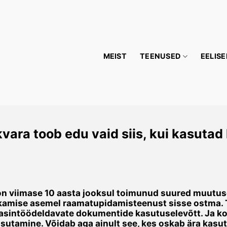
MEIST
TEENUSED
EELISE
ra toob edu vaid siis, kui kasutad k
 viimase 10 aasta jooksul toimunud suured muutuse
kamise asemel raamatupidamisteenust sisse ostma. T
sintöödeldavate dokumentide kasutuselevõtt. Ja 
tamine. Võidab aga ainult see, kes oskab ära kasuta