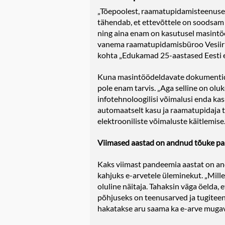
„Tõepoolest, raamatupidamisteenuse s
tähendab, et ettevõttele on soodsam
ning aina enam on kasutusel masintö
vanema raamatupidamisbüroo Vesiir O
kohta „Edukamad 25-aastased Eesti e
Kuna masintöödeldavate dokumentideg
pole enam tarvis. „Aga selline on ol
infotehnoloogilisi võimalusi enda ka
automaatselt kasu ja raamatupidaja tö
elektrooniliste võimaluste käitlemise.
Viimased aastad on andnud tõuke pa
Kaks viimast pandeemia aastat on and
kahjuks e-arvetele üleminekut. „Mill
oluline näitaja. Tahaksin väga öelda, 
põhjuseks on teenusarved ja tugiteenu
hakatakse aru saama ka e-arve mugavuse