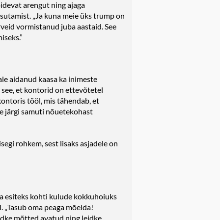
idevat arengut ning ajaga
asutamist. „Ja kuna meie üks trump on
rveid vormistanud juba aastaid. See
iseks.”
ale aidanud kaasa ka inimeste
 see, et kontorid on ettevõtetel
kontoris tööl, mis tähendab, et
se järgi samuti nõuetekohast
segi rohkem, sest lisaks asjadele on
a esiteks kohti kulude kokkuhoiuks
ini. „Tasub oma peaga mõelda!
oidke mõtted avatud ning leidke