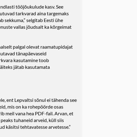
ndlasti tööjõukulude kasv. See
uutuvad tarkvarad aina targemaks
 sekkuma,” selgitab Eesti ühe
uste vallas jõudsalt ka kõrgeimat
lselt palgal olevat raamatupidajat
kasutavad tänapäevaseid
tarkvara kasutamine toob
näiteks jätab kasutamata
, ent Lepvaltsi sõnul ei tähenda see
veid, mis on ka rohepöörde osas
rib meil vana hea PDF-fail. Arvan, et
eaks tuhaneid arveid, küll siis
ud käsitsi tehtavatesse arvetesse.”