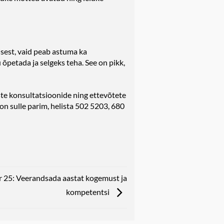
isest, vaid peab astuma ka
petada ja selgeks teha. See on pikk,
ste konsultatsioonide ning ettevõtete
on sulle parim, helista 502 5203, 680
 25: Veerandsada aastat kogemust ja
kompetentsi