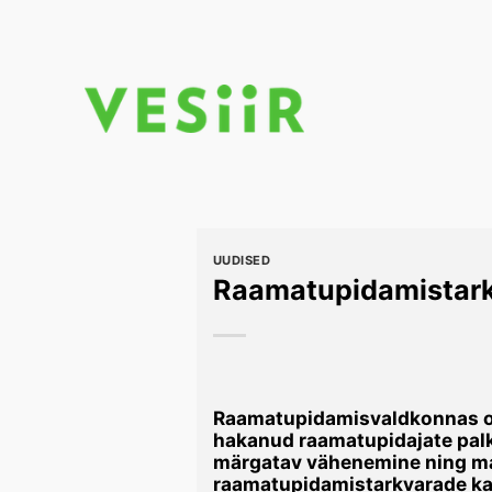
Skip
to
content
UUDISED
Raamatupidamistarkva
Raamatupidamisvaldkonnas on
hakanud raamatupidajate pal
märgatav vähenemine ning ma
raamatupidamistarkvarade kasu