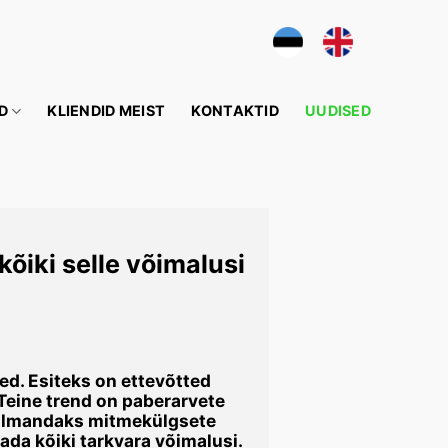
D
KLIENDID MEIST
KONTAKTID
UUDISED
õiki selle võimalusi
d. Esiteks on ettevõtted
eine trend on paberarvete
kolmandaks mitmekülgsete
da kõiki tarkvara võimalusi.