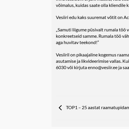
võimalus, kuidas saate olla kliendile
Vesiiri edu kaks suuremat võtit on A
„Samuti liigume püsivalt rumala töö v
konkreetseid samme. Rumala töö vähen
aga huvitav teekond!”
Vesiiril on pikaajaline kogemus raama
asutamise ja likvideerimise vallas. K
6030 või kirjuta enno@vesiir.ee ja s
TOP1 – 25 aastat raamatupidam