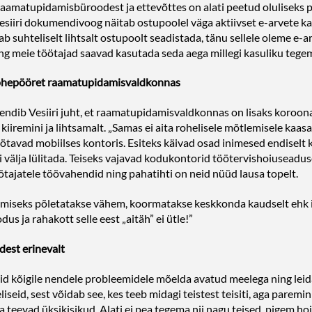
raamatupidamisbüroodest ja ettevõttes on alati peetud oluliseks p
 Vesiiri dokumendivoog näitab ostupoolel väga aktiivset e-arvete k
 suhteliselt lihtsalt ostupoolt seadistada, tänu sellele oleme e-a
ng meie töötajad saavad kasutada seda aega millegi kasuliku tegem
 rohepööret raamatupidamisvaldkonnas
endib Vesiiri juht, et raamatupidamisvaldkonnas on lisaks koroon
iiremini ja lihtsamalt. „Samas ei aita rohelisele mõtlemisele kaasa
töötavad mobiilses kontoris. Esiteks käivad osad inimesed endiselt 
ri välja lülitada. Teiseks vajavad kodukontorid töötervishoiuseadu
tajatele töövahendid ning pahatihti on neid nüüd lausa topelt.
õitmiseks põletatakse vähem, koormatakse keskkonda kaudselt ehk i
us ja rahakott selle eest „aitäh” ei ütle!”
dest erinevalt
id kõigile nendele probleemidele mõelda avatud meelega ning leid
iseid, sest võidab see, kes teeb midagi teistest teisiti, aga parem
da teevad üksikisikud. Alati ei pea tegema nii nagu teised, pigem h