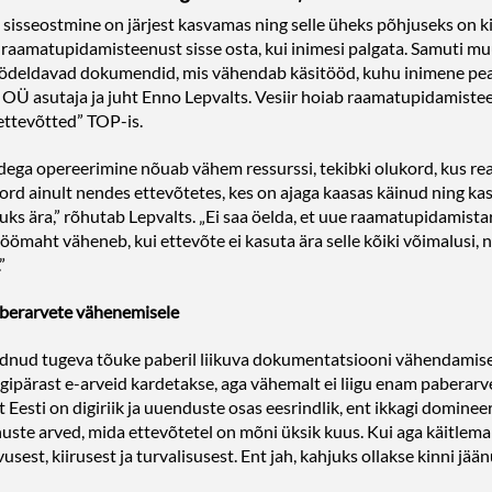
isseostmine on järjest kasvamas ning selle üheks põhjuseks on ki
 raamatupidamisteenust sisse osta, kui inimesi palgata. Samuti m
ödeldavad dokumendid, mis vähendab käsitööd, kuhu inimene peab
Ü asutaja ja juht Enno Lepvalts. Vesiir hoiab raamatupidamisteen
ttevõtted” TOP-is.
a opereerimine nõuab vähem ressurssi, tekibki olukord, kus reaa
ukord ainult nendes ettevõtetes, kes on ajaga kaasas käinud ning 
suks ära,” rõhutab Lepvalts. „Ei saa öelda, et uue raamatupidamis
ömaht väheneb, kui ettevõte ei kasuta ära selle kõiki võimalusi, 
”
berarvete vähenemisele
nud tugeva tõuke paberil liikuva dokumentatsiooni vähendamisele
egipärast e-arveid kardetakse, aga vähemalt ei liigu enam paberar
et Eesti on digiriik ja uuenduste osas eesrindlik, ent ikkagi dominee
ste arved, mida ettevõtetel on mõni üksik kuus. Kui aga käitlema p
st, kiirusest ja turvalisusest. Ent jah, kahjuks ollakse kinni jään