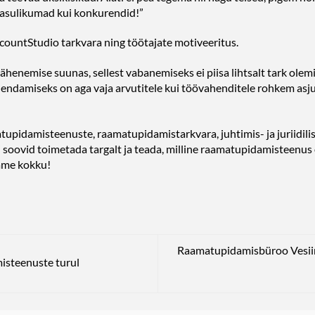
 kasulikumad kui konkurendid!”
ccountStudio tarkvara ning töötajate motiveeritus.
ähenemise suunas, sellest vabanemiseks ei piisa lihtsalt tark olem
damiseks on aga vaja arvutitele kui töövahenditele rohkem asju õ
tupidamisteenuste, raamatupidamistarkvara, juhtimis- ja juriidili
ui soovid toimetada targalt ja teada, milline raamatupidamisteenus 
aame kokku!
Raamatupidamisbüroo Vesiir
isteenuste turul