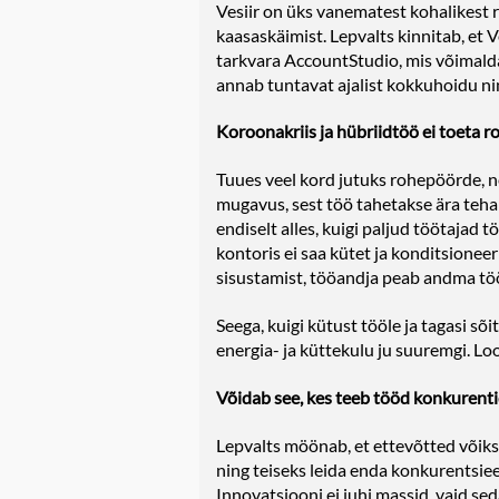
Vesiir on üks vanematest kohalikest 
kaasaskäimist. Lepvalts kinnitab, et
tarkvara AccountStudio, mis võimaldab
annab tuntavat ajalist kokkuhoidu ni
Koroonakriis ja hübriidtöö ei toeta
Tuues veel kord jutuks rohepöörde, n
mugavus, sest töö tahetakse ära teha k
endiselt alles, kuigi paljud töötajad 
kontoris ei saa kütet ja konditsionee
sisustamist, tööandja peab andma töö
Seega, kuigi kütust tööle ja tagasi s
energia- ja küttekulu ju suuremgi. Lood
Võidab see, kes teeb tööd konkurenti
Lepvalts möönab, et ettevõtted võiks
ning teiseks leida enda konkurentsieel
Innovatsiooni ei juhi massid, vaid se