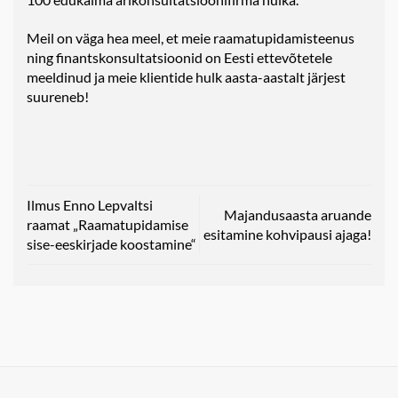
Meil on väga hea meel, et meie raamatupidamisteenus
ning finantskonsultatsioonid on Eesti ettevõtetele
meeldinud ja meie klientide hulk aasta-aastalt järjest
suureneb!
Ilmus Enno Lepvaltsi
Majandusaasta aruande
raamat „Raamatupidamise
esitamine kohvipausi ajaga!
sise-eeskirjade koostamine“