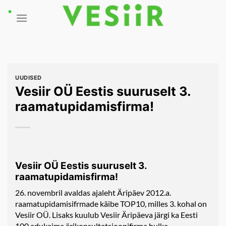
Skip
to
content
UUDISED
Vesiir OÜ Eestis suuruselt 3.
raamatupidamisfirma!
Vesiir OÜ Eestis suuruselt 3.
raamatupidamisfirma!
26. novembril avaldas ajaleht Äripäev 2012.a.
raamatupidamisifrmade käibe TOP10, milles 3. kohal on
Vesiir OÜ. Lisaks kuulub Vesiir Äripäeva järgi ka Eesti
100 edukaima ärikonsultatsioonifirma hulka.