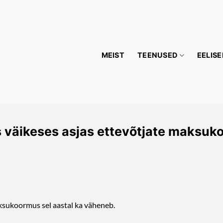
MEIST
TEENUSED
EELISE
väikeses asjas ettevõtjate maksuko
ksukoormus sel aastal ka väheneb.