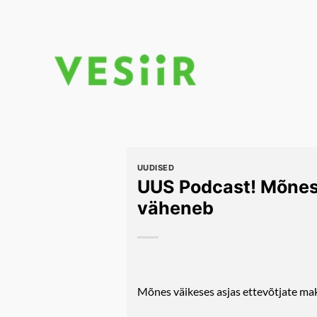
Skip
to
content
UUDISED
UUS Podcast! Mõnes 
väheneb
Mõnes väikeses asjas ettevõtjate ma