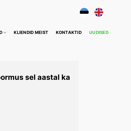
D
KLIENDID MEIST
KONTAKTID
UUDISED
ormus sel aastal ka