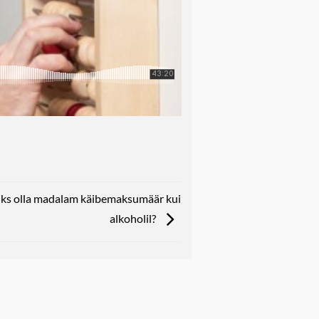
õiks olla madalam käibemaksumäär kui
alkoholil?