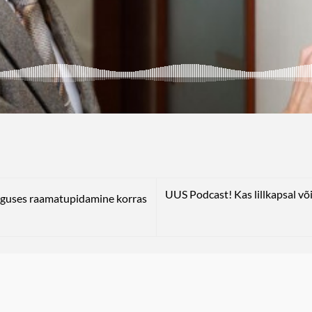
UUS Podcast! Kas lillkapsal v
lguses raamatupidamine korras