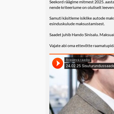
Seekord räägime mitmest 2025. aasta
nende kriteeriume on oluliselt leeve
Samuti käsitleme isiklike autode ma
esinduskulude maksustamisest.
Saadet juhib Hando Sinisalu. Maksual
Vajate abi oma ettevõtte raamatupid