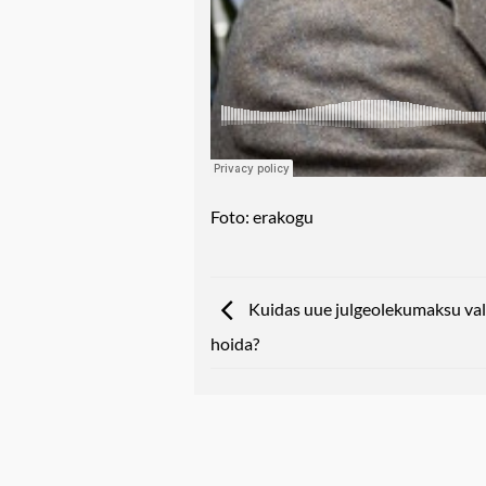
Foto: erakogu
Kuidas uue julgeolekumaksu va
hoida?