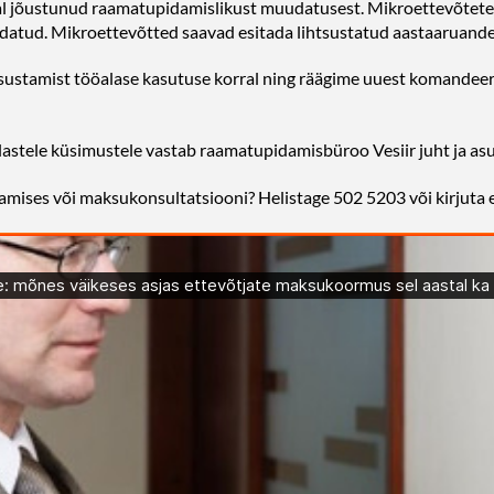
l jõustunud raamatupidamislikust muudatusest. Mikroettevõtete 
ndatud. Mikroettevõtted saavad esitada lihtsustatud aastaaruande
ksustamist tööalase kasutuse korral ning räägime uuest komandeer
astele küsimustele vastab raamatupidamisbüroo Vesiir juht ja asu
amises või
maksukonsultatsiooni
? Helistage 502 5203 või kirjuta