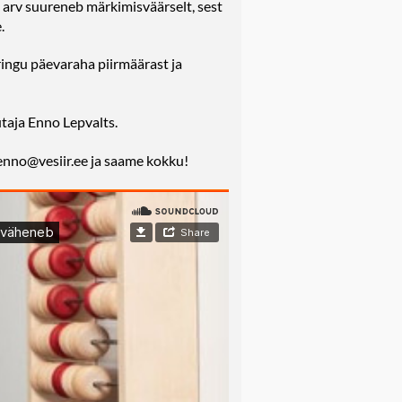
arv suureneb märkimisväärselt, sest
.
ingu päevaraha piirmäärast ja
taja Enno Lepvalts.
 enno@vesiir.ee ja saame kokku!