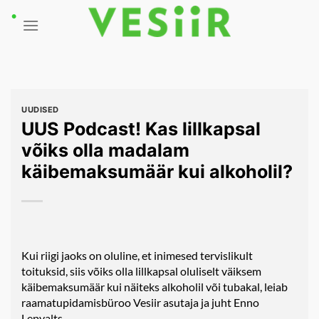
Skip
to
content
UUDISED
UUS Podcast! Kas lillkapsal
võiks olla madalam
käibemaksumäär kui alkoholil?
Kui riigi jaoks on oluline, et inimesed tervislikult
toituksid, siis võiks olla lillkapsal oluliselt väiksem
käibemaksumäär kui näiteks alkoholil või tubakal, leiab
raamatupidamisbüroo Vesiir asutaja ja juht Enno
Lepvalts.