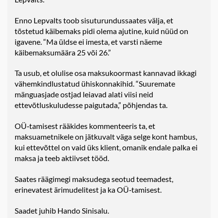
Enno Lepvalts toob sisuturundussaates välja, et
tõstetud käibemaks pidi olema ajutine, kuid nüüd on
igavene. “Ma üldse ei imesta, et varsti näeme
käibemaksumäära 25 või 26.”
Ta usub, et olulise osa maksukoormast kannavad ikkagi
vähemkindlustatud ühiskonnakihid. “Suuremate
mänguasjade ostjad leiavad alati viisi neid
ettevõtluskuludesse paigutada,” põhjendas ta.
OÜ‑tamisest rääkides kommenteeris ta, et
maksuametnikele on jätkuvalt väga selge kont hambus,
kui ettevõttel on vaid üks klient, omanik endale palka ei
maksa ja teeb aktiivset tööd.
Saates räägimegi maksudega seotud teemadest,
erinevatest ärimudelitest ja ka OÜ‑tamisest.
Saadet juhib Hando Sinisalu.