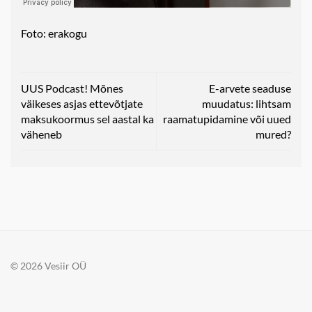
Foto: erakogu
UUS Podcast! Mõnes
E-arvete seaduse
väikeses asjas ettevõtjate
muudatus: lihtsam
maksukoormus sel aastal ka
raamatupidamine või uued
väheneb
mured?
© 2026 Vesiir OÜ