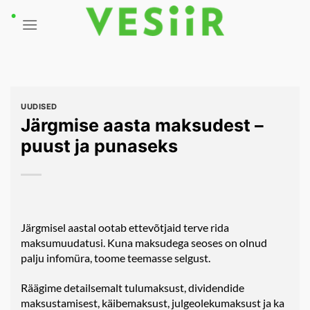
Skip
to
content
UUDISED
Järgmise aasta maksudest –
puust ja punaseks
Järgmisel aastal ootab ettevõtjaid terve rida
maksumuudatusi. Kuna maksudega seoses on olnud
palju infomüra, toome teemasse selgust.
Räägime detailsemalt tulumaksust, dividendide
maksustamisest, käibemaksust, julgeolekumaksust ja ka