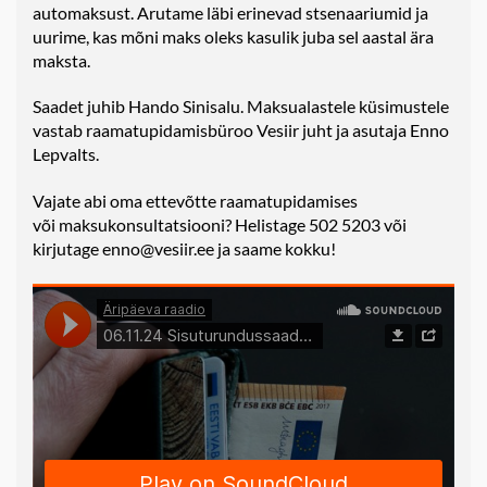
automaksust. Arutame läbi erinevad stsenaariumid ja
uurime, kas mõni maks oleks kasulik juba sel aastal ära
maksta.
Saadet juhib Hando Sinisalu. Maksualastele küsimustele
vastab raamatupidamisbüroo Vesiir juht ja asutaja Enno
Lepvalts.
Vajate abi oma ettevõtte raamatupidamises
või
maksukonsultatsiooni
? Helistage 502 5203 või
kirjutage enno@vesiir.ee ja saame kokku!