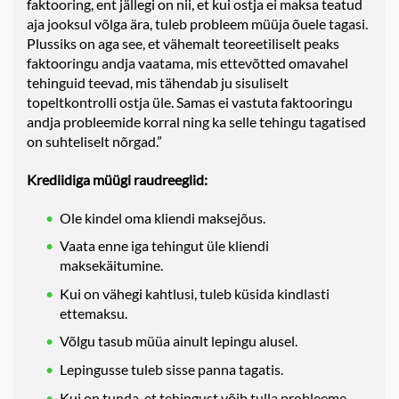
faktooring, ent jällegi on nii, et kui ostja ei maksa teatud
aja jooksul võlga ära, tuleb probleem müüja õuele tagasi.
Plussiks on aga see, et vähemalt teoreetiliselt peaks
faktooringu andja vaatama, mis ettevõtted omavahel
tehinguid teevad, mis tähendab ju sisuliselt
topeltkontrolli ostja üle. Samas ei vastuta faktooringu
andja probleemide korral ning ka selle tehingu tagatised
on suhteliselt nõrgad.”
Krediidiga müügi raudreeglid:
Ole kindel oma kliendi maksejõus.
Vaata enne iga tehingut üle kliendi
maksekäitumine.
Kui on vähegi kahtlusi, tuleb küsida kindlasti
ettemaksu.
Võlgu tasub müüa ainult lepingu alusel.
Lepingusse tuleb sisse panna tagatis.
Kui on tunda, et tehingust võib tulla probleeme,