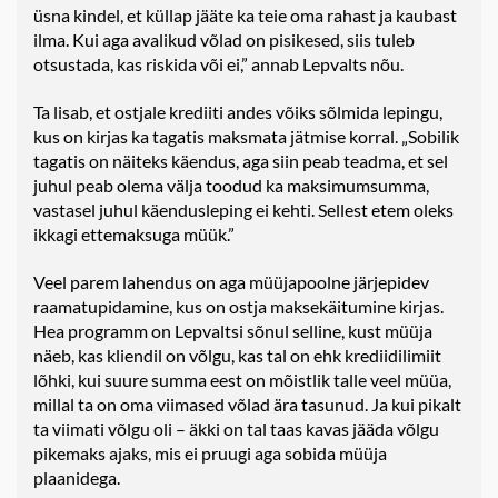
üsna kindel, et küllap jääte ka teie oma rahast ja kaubast
ilma. Kui aga avalikud võlad on pisikesed, siis tuleb
otsustada, kas riskida või ei,” annab Lepvalts nõu.
Ta lisab, et ostjale krediiti andes võiks sõlmida lepingu,
kus on kirjas ka tagatis maksmata jätmise korral. „Sobilik
tagatis on näiteks käendus, aga siin peab teadma, et sel
juhul peab olema välja toodud ka maksimumsumma,
vastasel juhul käendusleping ei kehti. Sellest etem oleks
ikkagi ettemaksuga müük.”
Veel parem lahendus on aga müüjapoolne järjepidev
raamatupidamine, kus on ostja maksekäitumine kirjas.
Hea programm on Lepvaltsi sõnul selline, kust müüja
näeb, kas kliendil on võlgu, kas tal on ehk krediidilimiit
lõhki, kui suure summa eest on mõistlik talle veel müüa,
millal ta on oma viimased võlad ära tasunud. Ja kui pikalt
ta viimati võlgu oli – äkki on tal taas kavas jääda võlgu
pikemaks ajaks, mis ei pruugi aga sobida müüja
plaanidega.