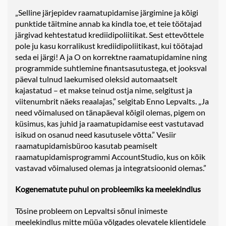
„Selline järjepidev raamatupidamise järgimine ja kõigi
punktide täitmine annab ka kindla toe, et teie töötajad
järgivad kehtestatud krediidipoliitikat. Sest ettevõttele
pole ju kasu korralikust krediidipoliitikast, kui töötajad
seda ei järgi! A ja O on korrektne raamatupidamine ning
programmide suhtlemine finantsasutustega, et jooksval
päeval tulnud laekumised oleksid automaatselt
kajastatud – et makse teinud ostja nime, selgitust ja
viitenumbrit näeks reaalajas,” selgitab Enno Lepvalts. „Ja
need võimalused on tänapäeval kõigil olemas, pigem on
küsimus, kas juhid ja raamatupidamise eest vastutavad
isikud on osanud need kasutusele võtta.” Vesiir
raamatupidamisbüroo kasutab peamiselt
raamatupidamisprogrammi
AccountStudio
, kus on kõik
vastavad võimalused olemas ja integratsioonid olemas.”
Kogenematute puhul on probleemiks ka meelekindlus
Tõsine probleem on Lepvaltsi sõnul inimeste
meelekindlus mitte müüa võlgades olevatele klientidele