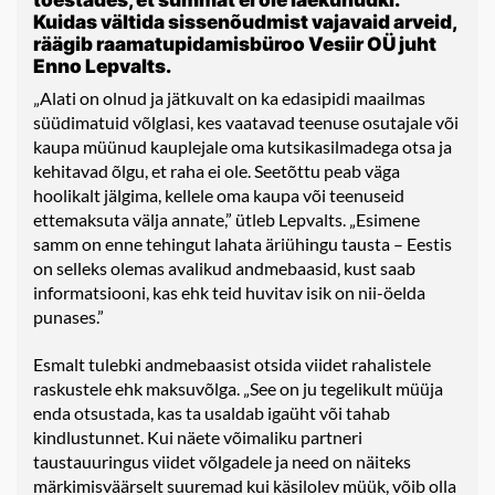
Kuidas vältida sissenõudmist vajavaid arveid,
räägib raamatupidamisbüroo Vesiir OÜ juht
Enno Lepvalts.
„Alati on olnud ja jätkuvalt on ka edasipidi maailmas
süüdimatuid võlglasi, kes vaatavad teenuse osutajale või
kaupa müünud kauplejale oma kutsikasilmadega otsa ja
kehitavad õlgu, et raha ei ole. Seetõttu peab väga
hoolikalt jälgima, kellele oma kaupa või teenuseid
ettemaksuta välja annate,” ütleb Lepvalts. „Esimene
samm on enne tehingut lahata äriühingu tausta – Eestis
on selleks olemas avalikud andmebaasid, kust saab
informatsiooni, kas ehk teid huvitav isik on nii-öelda
punases.”
Esmalt tulebki andmebaasist otsida viidet rahalistele
raskustele ehk maksuvõlga. „See on ju tegelikult müüja
enda otsustada, kas ta usaldab igaüht või tahab
kindlustunnet. Kui näete võimaliku partneri
taustauuringus viidet võlgadele ja need on näiteks
märkimisväärselt suuremad kui käsilolev müük, võib olla