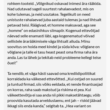
rohkem tooteid. „Võlgnikud oskavad inimesi ära rääkida.
Nad udutavad sageli suurtest rahalaevadest, mis on
kohe tulemas, ja neid usutakse. Tegelikult on need
unistuste rahalaevad juba aastaid tulemas ja nad lihtsalt
petavad teisi. Räägivad, et homme maksavad, aga see
„homme” on edasinihkuv silmapiir. Kogenud ettevõtjad
näevad selle enamasti läbi, aga kogenematud võivad
sellistele ärarääkimisele väga lihtsalt alluda. Minu
soovitus on hoida meel kindel ja süda kõva: võlglane on
võlglane ja talle ei tasu heast peast oma firma raha ära
anda. Las ta läheb ja tekitab neid probleeme kellegi teise
õuel!”
Ta nendib, et väga hästi saavad oma krediidipoliitikat
korraldada ka väikesed ettevõtted. „Kui ostjad on suured
ja tuntud firmad, siis võiks eeldada, et nende finantsasjad
on korras, raha saab makstud ja riskima ei pea. Kui
väikeettevõtja ei saa anda nii pikki maksetähtaegu, võib
proovida kasutada arvelduslaenu, ent jah – riskid jäävad
ikkagi siis enda kanda,” selgitab ta. „Hea variant on