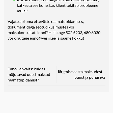
katkesta see kohe. Las klient tekitab probleeme
mujal!
Vajate abi oma ettevõtte raamatupidamises,
dokumentidega seotud küsimustes või
maksukonsultatsiooni? Helistage 502 5203, 680 6030
või kirjutage enno@vesiir.ee ja saame kokku!
Enno Lepvalts: kuidas
Järgmise aasta maksudest –
mõjutavad uued maksud
puust ja punaseks
raamatupidamist?