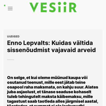
Skip
to
content
UUDISED
Enno Lepvalts: Kuidas vältida
sissenõudmist vajavaid arveid
On selge, et kui oleme müünud kaupa või
osutanud teenust, mille eest jätab teine
osapool raha maksmata, on kahju suur. Alates
juba asjaolust, et tänase seaduse kohaselt
tuleb tehingutelt maksta käibemaksu, mille
tagastust saab taotleda alles järgmisel aastal,
tõestades, et summat ei ole laekunudki.