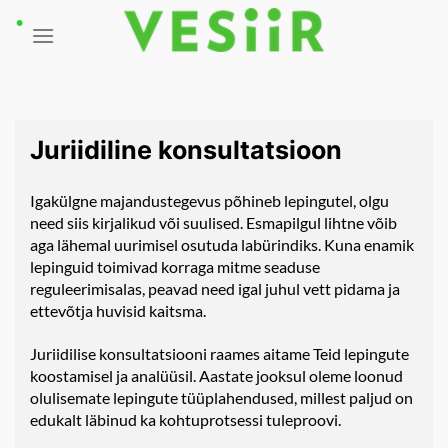
Skip
to
content
Juriidiline konsultatsioon
Igakülgne majandustegevus põhineb lepingutel, olgu
need siis kirjalikud või suulised. Esmapilgul lihtne võib
aga lähemal uurimisel osutuda labürindiks. Kuna enamik
lepinguid toimivad korraga mitme seaduse
reguleerimisalas, peavad need igal juhul vett pidama ja
ettevõtja huvisid kaitsma.
Juriidilise konsultatsiooni raames aitame Teid lepingute
koostamisel ja analüüsil. Aastate jooksul oleme loonud
olulisemate lepingute tüüplahendused, millest paljud on
edukalt läbinud ka kohtuprotsessi tuleproovi.