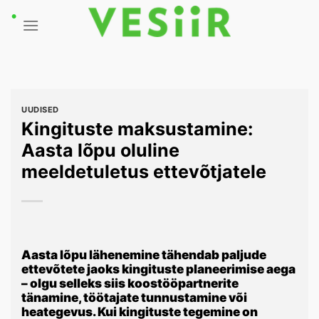
Skip
to
content
UUDISED
Kingituste maksustamine:
Aasta lõpu oluline
meeldetuletus ettevõtjatele
Aasta lõpu lähenemine tähendab paljude
ettevõtete jaoks kingituste planeerimise aega
– olgu selleks siis koostööpartnerite
tänamine, töötajate tunnustamine või
heategevus. Kui kingituste tegemine on