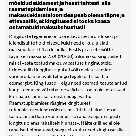
mõeldud südamest ja heast tahtest, siis
raamatupidamises ja
maksudeklaratsioonides peab olema täpne ja
ettevaatlik, et kingitused ei tooks kaasa
ootamatuid maksukohustusi!
Kingituste tegemine on osa ettevõtte turundusest ja
kliendisuhte hoidmisest, kuid need ei kuulu alati
maksuvabade hüvede hulka. Eestis peab ettevõtte
tavaliselt maksma 25% (20/80) tulumaksu kingitustelt,
mis ei vasta teatud maksuvabastuse tingimustele.
Erinevat liiki kingituste puhul võib maksustamine
varieeruda olenevalt tehingu tegelikust sisust ja
eesmärgist. Kingitused – olgu need esemed, tasuta antud
kaup, teenused või rahaline väärtus – on maksustatavad,
kui saaja ei anna selle eest midagi vastu.
Raamatupidamises räägime kingitusest
tulumaksuseaduse mõistes, mis ütleb, et kingitus on
tasuta antud kaup või teenus, ka raha. Seejuures peab
kingitus olema rahaliselt hinnatav. Näiteks lilled ei ole
rahaliselt hinnatavad, seega ei kuulu need kingituse alla.