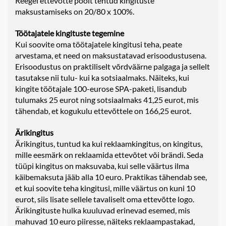
Reegel ettevõtte poolt tehtud kingituste
maksustamiseks on 20/80 x 100%.
Töötajatele kingituste tegemine
Kui soovite oma töötajatele kingitusi teha, peate
arvestama, et need on maksustatavad erisoodustusena.
Erisoodustus on praktiliselt võrdväärne palgaga ja sellelt
tasutakse nii tulu- kui ka sotsiaalmaks. Näiteks, kui
kingite töötajale 100-eurose SPA-paketi, lisandub
tulumaks 25 eurot ning sotsiaalmaks 41,25 eurot, mis
tähendab, et kogukulu ettevõttele on 166,25 eurot.
Ärikingitus
Ärikingitus, tuntud ka kui reklaamkingitus, on kingitus,
mille eesmärk on reklaamida ettevõtet või brändi. Seda
tüüpi kingitus on maksuvaba, kui selle väärtus ilma
käibemaksuta jääb alla 10 euro. Praktikas tähendab see,
et kui soovite teha kingitusi, mille väärtus on kuni 10
eurot, siis lisate sellele tavaliselt oma ettevõtte logo.
Ärikingituste hulka kuuluvad erinevad esemed, mis
mahuvad 10 euro piiresse, näiteks reklaampastakad,