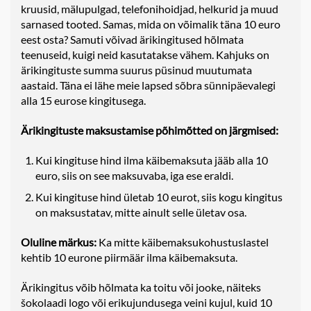
kruusid, mälupulgad, telefonihoidjad, helkurid ja muud
sarnased tooted. Samas, mida on võimalik täna 10 euro
eest osta? Samuti võivad ärikingitused hõlmata
teenuseid, kuigi neid kasutatakse vähem. Kahjuks on
ärikingituste summa suurus püsinud muutumata
aastaid. Täna ei lähe meie lapsed sõbra sünnipäevalegi
alla 15 eurose kingitusega.
Ärikingituste maksustamise põhimõtted on järgmised:
Kui kingituse hind ilma käibemaksuta jääb alla 10
euro, siis on see maksuvaba, iga ese eraldi.
Kui kingituse hind ületab 10 eurot, siis kogu kingitus
on maksustatav, mitte ainult selle ületav osa.
Oluline märkus:
Ka mitte käibemaksukohustuslastel
kehtib 10 eurone piirmäär ilma käibemaksuta.
Ärikingitus võib hõlmata ka toitu või jooke, näiteks
šokolaadi logo või erikujundusega veini kujul, kuid 10