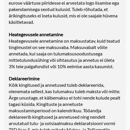
eurose väärtuse piiridesse ei arvestata logo lisamise ega
pakendamisega seotud kulusid. Tuleb rõhutada, et
ärikingituseks ei loeta kulusid, mis ei ole saajale hüvena
käsitletavad.
Heategevusele annetamine
Heategevusele annetamine on maksustatav, kuid teatud
tingimustel on see maksuvaba. Maksuvabalt võite
annetada, kui saaja on tulumaksusoodustusega
mittetulundusühing või sihtasutus ja annetus ei ületa
3% teie palgafondist või 10% eelmise aasta kasumist.
Deklareerimine
Kõik kingitused ja annetused tuleb deklareerida,
olenemata sellest, kas tulumaksu tuleb maksta või mitte.
Ärge unustage, et käibemaksu ei tohi nende kulude pealt
tagasi küsida. Kingituste ja annetuste
maksustamisperiood on kalendrikuu. Tööandja
deklareerib kingitused ja annetused ning nendelt
arvutatud tulu- ja sotsiaalmaksu deklaratsiooni vormi
TSD lisas 5, mis tuleb esitada Maksu- ja Tolliametile