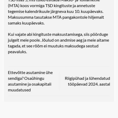
(MTA) koos vormiga TSD kingituste ja annetuste
tegemise kalendrikuule järgneva kuu 10. kuupäevaks.
Maksusumma tasutakse MTA pangakontole hiljemalt
samaks kuupäevaks.
Kui vajate abi kingituste maksustamisega, siis pöörduge
julgelt meie poole. Jõulud on andmise aeg ja meie aitame
tagada, et see rõõm ei muutuks maksudega seotud
peavaluks.
Ettevõtte asutamine ühe
sendiga? Osaühingu
Riigipühad ja lühendatud
asutamine ja osakapitali
tööpäevad 2024. aastal
muudatused