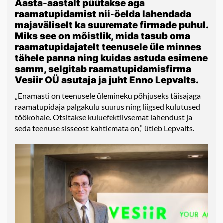
Aasta-aastalt püütakse aga
raamatupidamist nii-öelda lahendada
majaväliselt ka suuremate firmade puhul.
Miks see on mõistlik, mida tasub oma
raamatupidajatelt teenusele üle minnes
tähele panna ning kuidas astuda esimene
samm, selgitab raamatupidamisfirma
Vesiir OÜ asutaja ja juht Enno Lepvalts.
„Enamasti on teenusele ülemineku põhjuseks täisajaga
raamatupidaja palgakulu suurus ning liigsed kulutused
töökohale. Otsitakse kuluefektiivsemat lahendust ja
seda teenuse sisseost kahtlemata on,” ütleb Lepvalts.