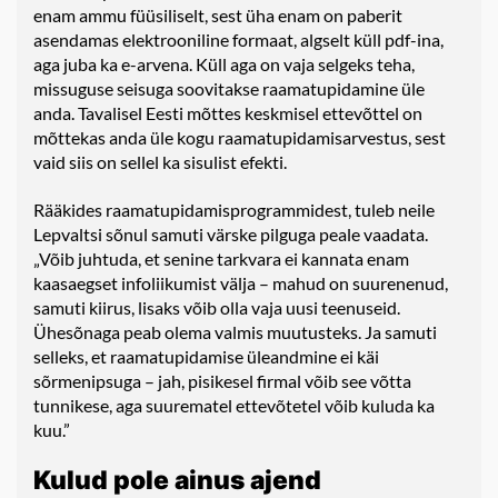
enam ammu füüsiliselt, sest üha enam on paberit
asendamas elektrooniline formaat, algselt küll pdf-ina,
aga juba ka e-arvena. Küll aga on vaja selgeks teha,
missuguse seisuga soovitakse raamatupidamine üle
anda. Tavalisel Eesti mõttes keskmisel ettevõttel on
mõttekas anda üle kogu raamatupidamisarvestus, sest
vaid siis on sellel ka sisulist efekti.
Rääkides raamatupidamisprogrammidest, tuleb neile
Lepvaltsi sõnul samuti värske pilguga peale vaadata.
„Võib juhtuda, et senine tarkvara ei kannata enam
kaasaegset infoliikumist välja – mahud on suurenenud,
samuti kiirus, lisaks võib olla vaja uusi teenuseid.
Ühesõnaga peab olema valmis muutusteks. Ja samuti
selleks, et raamatupidamise üleandmine ei käi
sõrmenipsuga – jah, pisikesel firmal võib see võtta
tunnikese, aga suurematel ettevõtetel võib kuluda ka
kuu.”
Kulud pole ainus ajend