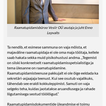
Raamatupidamisbüroo Vesiir OÜ asutaja ja juht Enno
Lepvalts
Ta nendib, et esimese sammuna on vaja mõista, et
majaväline raamatupidaja ei ole oma maja töötaja, kellele
saab hakata sekka muid pisikohustusi andma. „Tegemist
on siiski konkreetselt raamatupidamisspetsialistiga ja
tema ülesanne on raamatupidamine.
Raamatupidamisteenuse pakkujalt ei ole õige eeldada ka
sekretäri-asjaajaja teenust. Kui see osutub vajalikuks,
tähendab see eraldi kokkuleppimist. Samuti on vaja
selgeks teha, kuidas jaotatakse aruandlusega ja rahade
liigutamisega seotud töölõigud.”
Raamatupidamisdokumentide üleandmise ei toimu