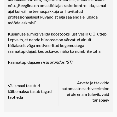
nõu. „Reeglina on oma töötajat raske kontrollida, samal
ajal kui väline teenuspakkuja on huvitatud
professionaalsest kuvandist ega saa endale lubada
möödalaskmisi.”
Küsimusele, miks valida koostööks just Vesiir OÜ, ütleb
Lepvalts, et nende büroosse on värvatud ainult
tööalaselt väga motiveeritud kogemustega
raamatupidajad, kes oskavad näha ka numbrite taha.
Raamatupidaja.ee s
isuturundus (ST)
Arvete ja tšekkide
Välismaal tasutud
automaatne arhiveerimine
käibemaksu tasub tagasi
ei ole enam tulevik, vaid
taotleda
tänapäev