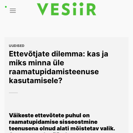
Skip
to
content
UUDISED
Ettevõtjate dilemma: kas ja
miks minna üle
raamatupidamisteenuse
kasutamisele?
Väikeste ettevõtete puhul on
raamatupidamise sisseostmine
teenusena olnud alati mõistetav valik.