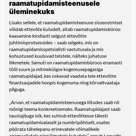
raamatupidamisteenusele
üleminekuks
Lisaks sellele, et raamatupidamisteenuse sisseostmisel
võidab ettevõte kuludelt, aitab raamatupidamisbüroo
kaasamine kindlasti selgust ettevõtte
juhtimisprotsessides – saab selgeks, mis on
raamatupidamisspetsialisti vastutusala ja mis
kohustused kuuluvad teistele, näiteks juhatuse
liikmetele. Samuti on raamatupidamisbüroos enamasti
tööl suure ja mitmekülgse kogemusepagasiga
raamatupidajad, kes oskavad vaadata teie ettevõtte
finantsasjadele hoopis kogenuma ning kõrvaltvaataja
pilguga.
„Arvan, et raamatupidamisteenusega liitudes saab nii
mõnigi teema konkreetsemaks. Raamatupidajast saab
taustajõuga isik, kes suhtub ettevõttesse täiesti
raamatupidamisalaselt ja numbripõhiselt, osates
pöörata tähelepanu erinevatele võimalikele
anomaaliatele ning liigsetele kuludele,” annab Lepvalts