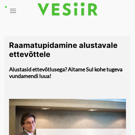
Skip
to
content
Raamatupidamine alustavale
ettevõttele
Alustasid ettevõtlusega? Aitame Sul kohe tugeva
vundamendi luua!