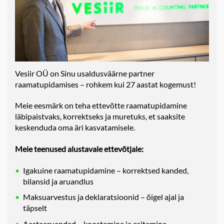
Vesiir OÜ on Sinu usaldusväärne partner
raamatupidamises – rohkem kui 27 aastat kogemust!
Meie eesmärk on teha ettevõtte raamatupidamine
läbipaistvaks, korrektseks ja muretuks, et saaksite
keskenduda oma äri kasvatamisele.
Meie teenused alustavale ettevõtjale:
Igakuine raamatupidamine – korrektsed kanded,
bilansid ja aruandlus
Maksuarvestus ja deklaratsioonid – õigel ajal ja
täpselt
Aastaaruanded – koostamine ja esitamine