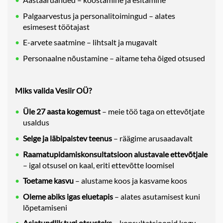
Palgaarvestus ja personalitoimingud – alates
esimesest töötajast
E-arvete saatmine – lihtsalt ja mugavalt
Personaalne nõustamine – aitame teha õiged otsused
Miks valida Vesiir OÜ?
Üle 27 aasta kogemust
– meie töö taga on ettevõtjate
usaldus
Selge ja läbipaistev teenus
– räägime arusaadavalt
Raamatupidamiskonsultatsioon alustavale ettevõtjale
– igal otsusel on kaal, eriti ettevõtte loomisel
Toetame kasvu
– alustame koos ja kasvame koos
Oleme abiks igas eluetapis
– alates asutamisest kuni
lõpetamiseni
Asjatundlik tugi otsusteks
– konsultatsioonid kogu