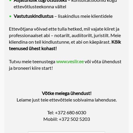
ettevõtlusteekonna vältel
Vastutuskindlustus
– lisakindlus meie klientidele
Ettevõtjana võivad ette tulla hetked, mil vajate kiiret ja
professionaalset abi – notarilt, audiitorilt, juristilt. Meie
kliendina on teil kindlustunne, et abi on käepärast.
Kõik
teenused ühest kohast!
Tutvu meie teenustega
www.vesiir.ee
või võta ühendust
ja broneeri kiire start!
Võtke meiega ühendust!
Leiame just teie ettevõttele sobivaima lahenduse.
Tel: +372 680 6030
Mobiil: +372 502 5203