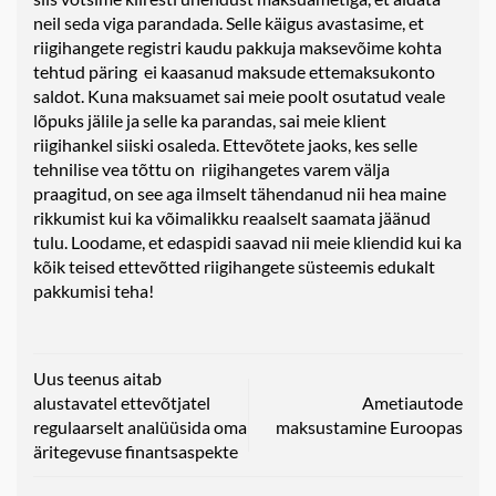
neil seda viga parandada. Selle käigus avastasime, et
riigihangete registri kaudu pakkuja maksevõime kohta
tehtud päring ei kaasanud maksude ettemaksukonto
saldot. Kuna maksuamet sai meie poolt osutatud veale
lõpuks jälile ja selle ka parandas, sai meie klient
riigihankel siiski osaleda. Ettevõtete jaoks, kes selle
tehnilise vea tõttu on riigihangetes varem välja
praagitud, on see aga ilmselt tähendanud nii hea maine
rikkumist kui ka võimalikku reaalselt saamata jäänud
tulu. Loodame, et edaspidi saavad nii meie kliendid kui ka
kõik teised ettevõtted riigihangete süsteemis edukalt
pakkumisi teha!
Uus teenus aitab
alustavatel ettevõtjatel
Ametiautode
regulaarselt analüüsida oma
maksustamine Euroopas
äritegevuse finantsaspekte