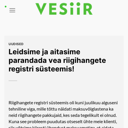
Skip
to
content
UUDISED
Leidsime ja aitasime
parandada vea riigihangete
registri süsteemis!
Riigihangete registri süsteemis oli kuni juulikuu alguseni
tehniline viga, mille tõttu näidati maksuvõlglastena ka
neid riigihangete pakkujaid, kes seda tegelikult ei olnud.
Kuna see probleem puudutas otseselt ühte meie klienti,
siis võtsime kiiresti ühendust maksuametiga, et aidata