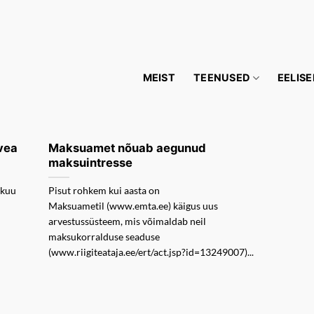
MEIST
TEENUSED
EELISE
vea
Maksuamet nõuab aegunud
maksuintresse
ikuu
Pisut rohkem kui aasta on
Maksuametil (www.emta.ee) käigus uus
arvestussüsteem, mis võimaldab neil
maksukorralduse seaduse
(www.riigiteataja.ee/ert/act.jsp?id=13249007)...