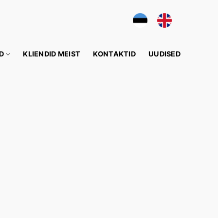
D
KLIENDID MEIST
KONTAKTID
UUDISED