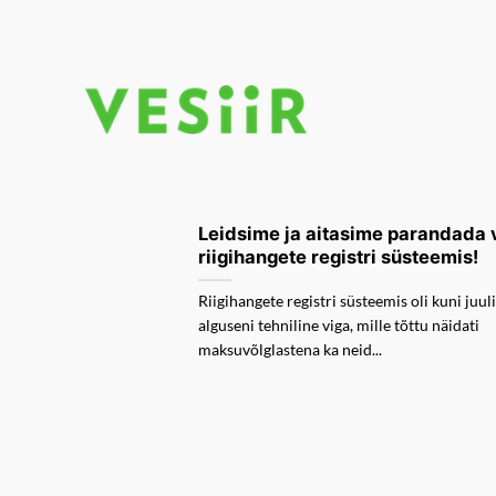
Skip
to
content
Leidsime ja aitasime parandada 
riigihangete registri süsteemis!
Riigihangete registri süsteemis oli kuni juul
alguseni tehniline viga, mille tõttu näidati
maksuvõlglastena ka neid...