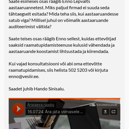
Saate esimeses osas räägib Enno Lepvalts
aastaaruannetest. Miks paljud firmad ei suuda seda
tähtaegselt esitada? Mida teha siis, kui aastaaruandesse
satub viga? Millisel juhul on võimalik aastaaruande
auditeerimist vältida?
Saate teises osas räägib Enno sellest, kuidas ettevõtjad
saaksid raamatupidamisteenuse kulusid vähendada ja
aastaaruande koostamist lihtsustada ja kiirendada.
Kui vajad konsultatsiooni või abi oma ettevõtte
raamatupidamises, siis h
elista 502 5203 või kirjuta
enno@vesiir.ee.
Saadet juhib Hando Sinisalu.