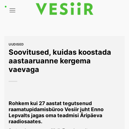
Skip
to
content
UUDISED
Soovitused, kuidas koostada
aastaaruanne kergema
vaevaga
Rohkem kui 27 aastat tegutsenud
raamatupidamisbüroo Vesiir juht Enno
Lepvalts jagas oma teadmisi Äripäeva
raadiosaates.