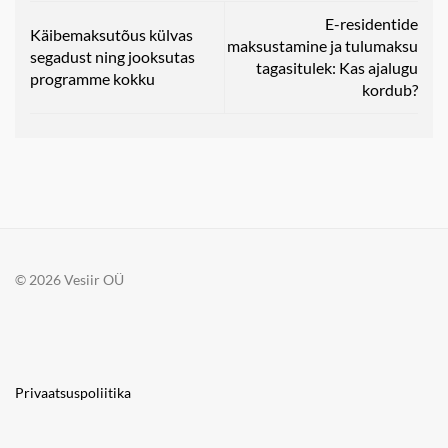
E-residentide
Käibemaksutõus külvas
maksustamine ja tulumaksu
segadust ning jooksutas
tagasitulek: Kas ajalugu
programme kokku
kordub?
© 2026 Vesiir OÜ
Privaatsuspoliitika