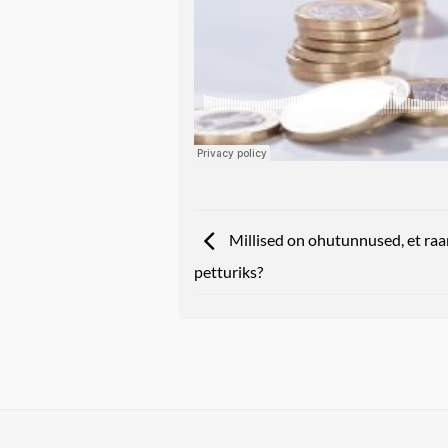
Millised on ohutunnused, et ra
petturiks?