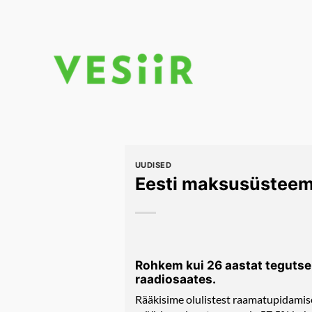
Skip
to
content
UUDISED
Eesti maksusüsteem 
Rohkem kui 26 aastat tegutse
raadiosaates.
Rääkisime olulistest raamatupidamis