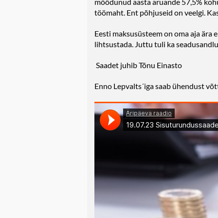
möödunud aasta aruande 57,5% kohusl
töömaht. Ent põhjuseid on veelgi. Ka
Eesti maksusüsteem on oma aja ära e
lihtsustada. Juttu tuli ka seadusandl
Saadet juhib Tõnu Einasto
Enno Lepvalts´iga saab ühendust võtt