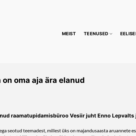
MEIST
TEENUSED
EELISE
on oma aja ära elanud
nud raamatupidamisbüroo Vesiir juht Enno Lepvalts 
ega seotud teemadest, millest üks on majandusaasta aruannete esi