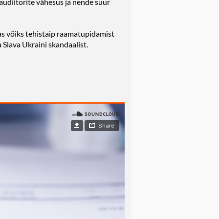
udiitorite vähesus ja nende suur
s võiks tehistaip raamatupidamist
 Slava Ukraini skandaalist.