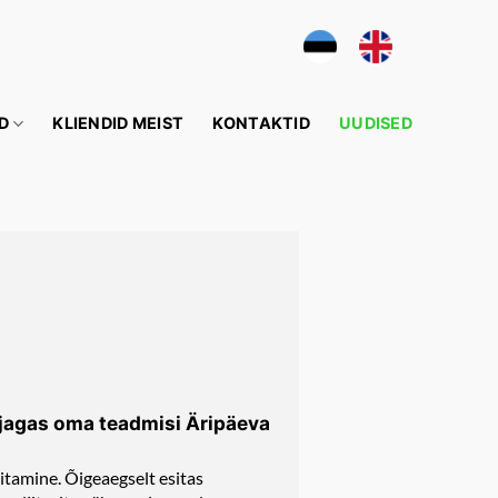
D
KLIENDID MEIST
KONTAKTID
UUDISED
jagas oma teadmisi Äripäeva
tamine. Õigeaegselt esitas