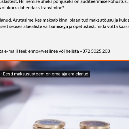
astest. Hilinemise üheks põhjuseks on auditeerimise kohustus, a
s olukorra lahendaks trahvimine?
lanud. Arutasime, kes maksab kinni plaanitud maksutõusu ja kuida
usest seoses alaealiste värbamisega ja õpetustest, mida võtta kaasa
a e-maili teel: enno@vesiir.ee või helista +372 5025 203